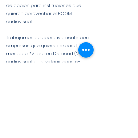
de acción para instituciones que
quieran aprovechar el BOOM
audiovisual.
Trabajamos colaborativamente con
empresas que quieren expandir su
mercado. *Video on Demand (VOD),
audiovisual, cine, videojuegos, e-
sports, y startups tecnológicas
enfocadas en contenidos.
Conectamos al ecosistema
emprendedor del sector audiovisual
con las instituciones y empresas
líderes del mercado a través de una
variedad de iniciativas *Eventos
virtuales y presenciales, reuniones